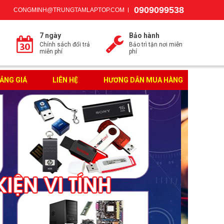
0909099538
CONGMINH@TRUNGTAMLAPTOP.COM
7 ngày
Bảo hành
Chính sách đổi trả
Bảo trì tận nơi miễn
miễn phí
phí
ẢNG GIÁ
LIÊN HỆ
HƯƠNG DẪN MUA HÀNG