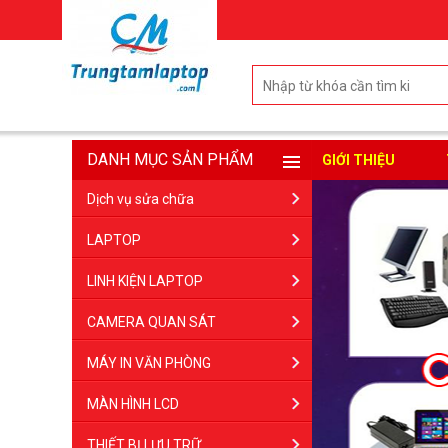
DANH MỤC SẢN PHẨM
GIỚI THIỆU
Dịch vụ sửa chữa
LAPTOP
LINH KIỆN LAPTOP
CAMERA QUAN SÁT
MÁY IN VĂN PHÒNG
MÀN HÌNH LCD
THIẾT BỊ LƯU TRỮ