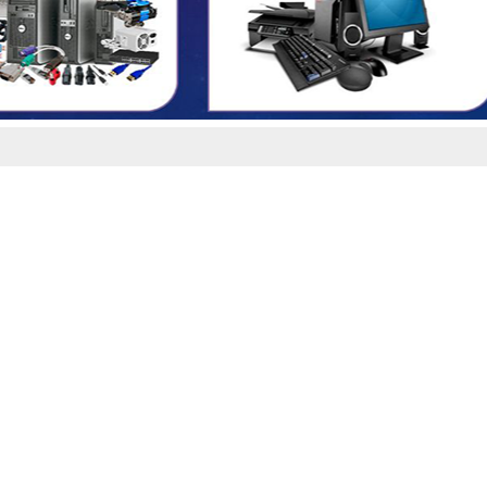
HOÀN THÀNH
0909099538
Đăng ký tư vấn trực tiếp 24/7: