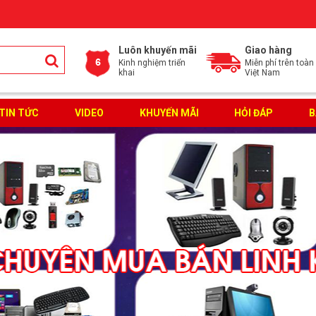
Luôn khuyến mãi
Giao hàng
Kinh nghiệm triển
Miễn phí trên toàn
khai
Việt Nam
TIN TỨC
VIDEO
KHUYẾN MÃI
HỎI ĐÁP
B
ĐĂNG KÝ TƯ VẤN MIỄN PHÍ