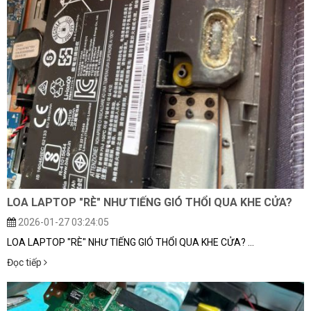
LOA LAPTOP "RÈ" NHƯ TIẾNG GIÓ THỔI QUA KHE CỬA?
2026-01-27 03:24:05
LOA LAPTOP "RÈ" NHƯ TIẾNG GIÓ THỔI QUA KHE CỬA? ...
Đọc tiếp