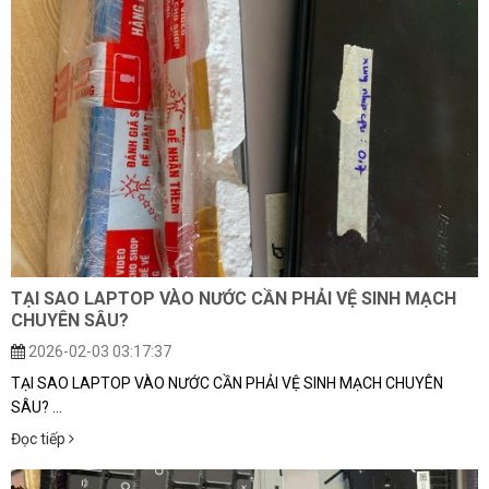
TẠI SAO LAPTOP VÀO NƯỚC CẦN PHẢI VỆ SINH MẠCH
CHUYÊN SÂU?
2026-02-03 03:17:37
TẠI SAO LAPTOP VÀO NƯỚC CẦN PHẢI VỆ SINH MẠCH CHUYÊN
SÂU? ...
Đọc tiếp