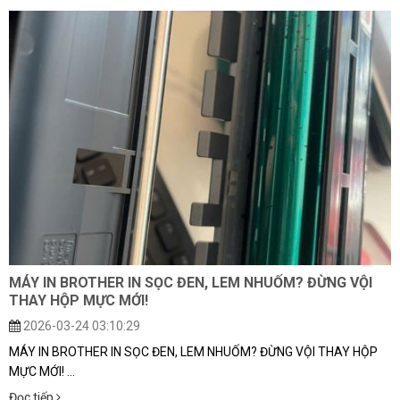
MÁY IN BROTHER IN SỌC ĐEN, LEM NHUỐM? ĐỪNG VỘI
THAY HỘP MỰC MỚI!
2026-03-24 03:10:29
MÁY IN BROTHER IN SỌC ĐEN, LEM NHUỐM? ĐỪNG VỘI THAY HỘP
MỰC MỚI! ...
Đọc tiếp