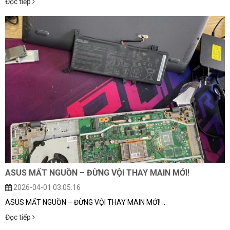
Đọc tiếp
ĐĂNG KÝ TƯ VẤN MIỄN PHÍ
HOÀN THÀNH
ASUS MẤT NGUỒN – ĐỪNG VỘI THAY MAIN MỚI!
2026-04-01 03:05:16
Đăng ký tư vấn trực tiếp 24/7:
0909099538
ASUS MẤT NGUỒN – ĐỪNG VỘI THAY MAIN MỚI! ...
Đọc tiếp