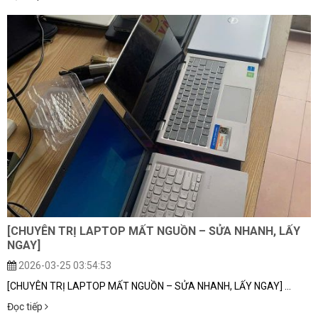
[CHUYÊN TRỊ LAPTOP MẤT NGUỒN – SỬA NHANH, LẤY
NGAY]
2026-03-25 03:54:53
[CHUYÊN TRỊ LAPTOP MẤT NGUỒN – SỬA NHANH, LẤY NGAY] ...
Đọc tiếp