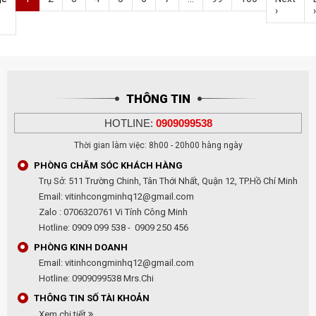
›
›
0
THÔNG TIN
HOTLINE:
0909099538
Thời gian làm việc: 8h00 - 20h00 hàng ngày
PHÒNG CHĂM SÓC KHÁCH HÀNG
Trụ Sở: 511 Trường Chinh, Tân Thới Nhất, Quận 12, TP.Hồ Chí Minh
Email: vitinhcongminhq12@gmail.com
Zalo : 0706320761 Vi Tính Công Minh
Hotline: 0909 099 538 - 0909 250 456
PHÒNG KINH DOANH
Email: vitinhcongminhq12@gmail.com
Hotline: 0909099538 Mrs.Chi
THÔNG TIN SỐ TÀI KHOẢN
Xem chi tiết