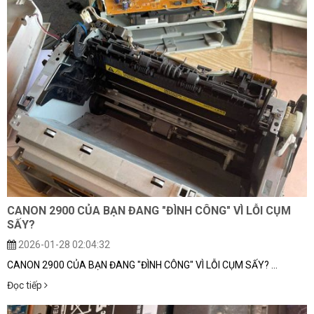
CANON 2900 CỦA BẠN ĐANG "ĐÌNH CÔNG" VÌ LỖI CỤM
SẤY?
2026-01-28 02:04:32
CANON 2900 CỦA BẠN ĐANG "ĐÌNH CÔNG" VÌ LỖI CỤM SẤY? ...
Đọc tiếp