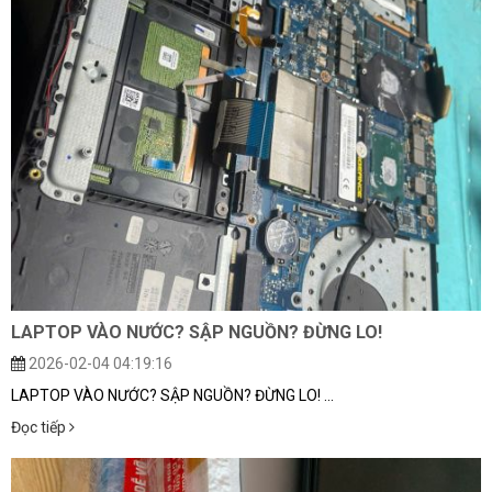
LAPTOP VÀO NƯỚC? SẬP NGUỒN? ĐỪNG LO!
2026-02-04 04:19:16
LAPTOP VÀO NƯỚC? SẬP NGUỒN? ĐỪNG LO! ...
Đọc tiếp