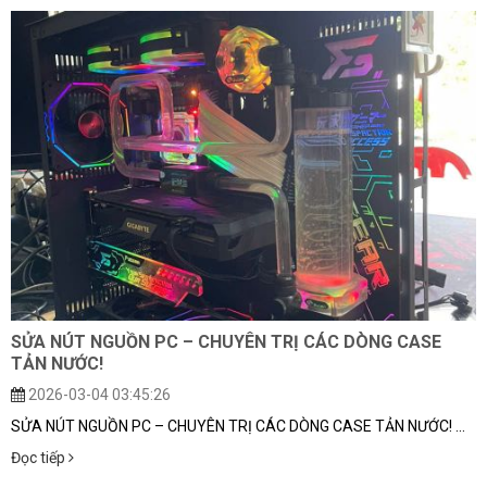
SỬA NÚT NGUỒN PC – CHUYÊN TRỊ CÁC DÒNG CASE
TẢN NƯỚC!
2026-03-04 03:45:26
SỬA NÚT NGUỒN PC – CHUYÊN TRỊ CÁC DÒNG CASE TẢN NƯỚC! ...
Đọc tiếp