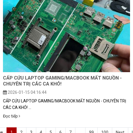
CẤP CỨU LAPTOP GAMING/MACBOOK MẤT NGUỒN -
CHUYÊN TRỊ CÁC CA KHÓ!
2026-01-15 04:16:44
CẤP CỨU LAPTOP GAMING/MACBOOK MẤT NGUỒN - CHUYÊN TRỊ
CÁC CA KHÓ! ...
Đọc tiếp
ge
1
2
3
4
5
6
7
...
99
100
Next