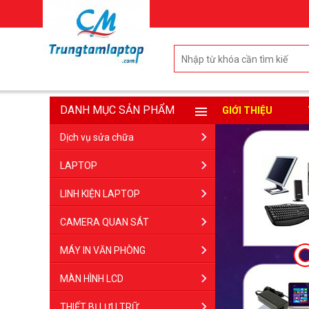
DANH MỤC SẢN PHẨM
GIỚI THIỆU
Dịch vụ sửa chữa
LAPTOP
LINH KIỆN LAPTOP
CAMERA QUAN SÁT
MÁY IN VĂN PHÒNG
MÀN HÌNH LCD
THIẾT BỊ LƯU TRỮ