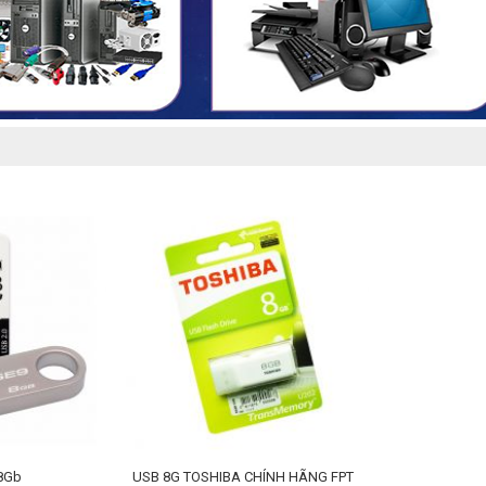
HOÀN THÀNH
0909099538
Đăng ký tư vấn trực tiếp 24/7:
8Gb
USB 8G TOSHIBA CHÍNH HÃNG FPT