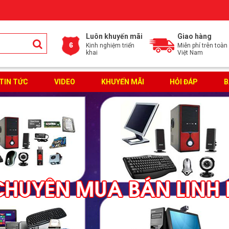
Luôn khuyến mãi
Giao hàng
Kinh nghiệm triển
Miễn phí trên toàn
khai
Việt Nam
TIN TỨC
VIDEO
KHUYẾN MÃI
HỎI ĐÁP
B
ĐĂNG KÝ TƯ VẤN MIỄN PHÍ