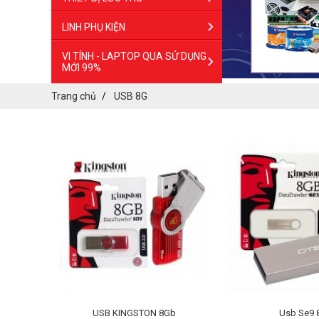
LINH PHỤ KIỆN
VI TÍNH - LAPTOP QUA SỬ DỤNG
MỚI 99%
Trang chủ
USB 8G
USB KINGSTON 8Gb
Usb Se9 