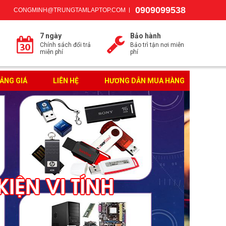
0909099538
CONGMINH@TRUNGTAMLAPTOP.COM
7 ngày
Bảo hành
Chính sách đổi trả
Bảo trì tận nơi miễn
miễn phí
phí
ẢNG GIÁ
LIÊN HỆ
HƯƠNG DẪN MUA HÀNG