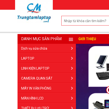
DANH MỤC SẢN PHẨM
GIỚI THIỆU
Dịch vụ sửa chữa
LAPTOP
LINH KIỆN LAPTOP
CAMERA QUAN SÁT
MÁY IN VĂN PHÒNG
MÀN HÌNH LCD
THIẾT BỊ LƯU TRỮ