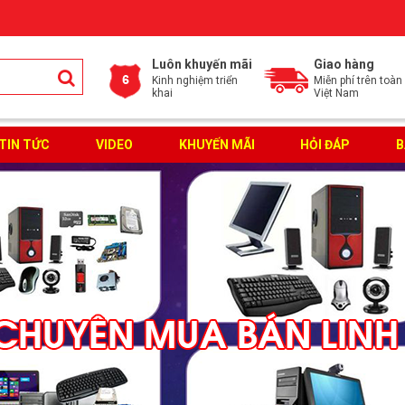
Luôn khuyến mãi
Giao hàng
Kinh nghiệm triển
Miễn phí trên toàn
khai
Việt Nam
TIN TỨC
VIDEO
KHUYẾN MÃI
HỎI ĐÁP
B
ĐĂNG KÝ TƯ VẤN MIỄN PHÍ