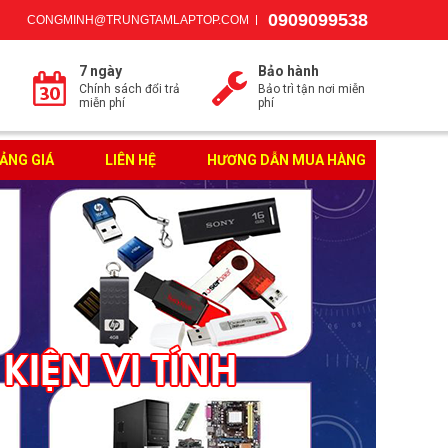
0909099538
CONGMINH@TRUNGTAMLAPTOP.COM
7 ngày
Bảo hành
Chính sách đổi trả
Bảo trì tận nơi miễn
miễn phí
phí
ẢNG GIÁ
LIÊN HỆ
HƯƠNG DẪN MUA HÀNG