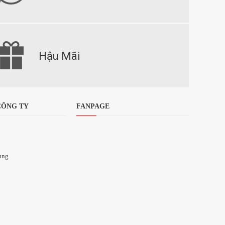
Hậu Mãi
CÔNG TY
FANPAGE
ụng