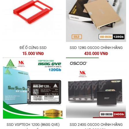
ĐẾ Ổ CỨNG SSD
SSD 128G OSCOO CHÍNH HÃNG
15.000 VNĐ
430.000 VNĐ
SSD VSPTECH 120G (860G QVE)
SSD 240G OSCOO CHÍNH HÃNG