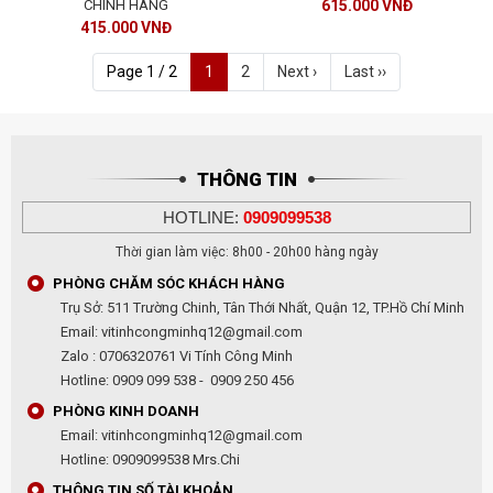
CHÍNH HÃNG
615.000 VNĐ
415.000 VNĐ
Page 1 / 2
1
2
Next ›
Last ››
THÔNG TIN
HOTLINE:
0909099538
Thời gian làm việc: 8h00 - 20h00 hàng ngày
PHÒNG CHĂM SÓC KHÁCH HÀNG
Trụ Sở: 511 Trường Chinh, Tân Thới Nhất, Quận 12, TP.Hồ Chí Minh
Email: vitinhcongminhq12@gmail.com
Zalo : 0706320761 Vi Tính Công Minh
Hotline: 0909 099 538 - 0909 250 456
PHÒNG KINH DOANH
Email: vitinhcongminhq12@gmail.com
Hotline: 0909099538 Mrs.Chi
THÔNG TIN SỐ TÀI KHOẢN