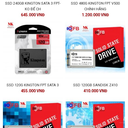
SSD 240GB KINGTON SATA 3 FPT-
SSD 480G KINGTON FPT V500
KO ĐẾ CH
CHÍNH HÃNG
645.000 VNĐ
1.200.000 VNĐ
HOÀN THÀNH
Đăng ký tư vấn trực tiếp 24/7:
0909099538
SSD 120G KINGTON FPT SATA 3
SSD 120GB SANDISK Z410
455.000 VNĐ
410.000 VNĐ