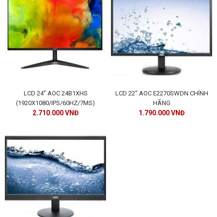
ĐĂNG KÝ TƯ VẤN MIỄN PHÍ
LCD 24” AOC 24B1XHS
LCD 22" AOC E2270SWDN CHÍNH
(1920X1080/IPS/60HZ/7MS)
HÃNG
2.710.000 VNĐ
1.790.000 VNĐ
HOÀN THÀNH
Đăng ký tư vấn trực tiếp 24/7:
0909099538