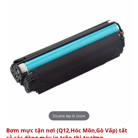
ĐĂNG KÝ TƯ VẤN MIỄN PHÍ
Double tap to zoom
Bơm mực tận nơi (Q12,Hóc Môn,Gò Vấp) tất
cả các dòng máy in trên thị trường