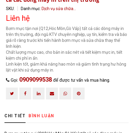
HOÀN THÀNH
SKU:
Danh mục:
Dịch vụ sửa chữa...
Đăng ký tư vấn trực tiếp 24/7:
0909099538
Liên hệ
Bơm mực tận nơi (Q12,Hóc Môn,Gò Vấp) tất cả các dòng máy in
trên thị trường, đội ngũ KTV chuyên nghiệp, uy tín, kiểm tra và báo
giá rõ ràng trước khi tiến hành bơm mực và sửa chữa thay thế
linh kiện.
Chất lượng mực cao, cho bản in sắc nét và tiết kiệm mực in, tiết
kiệm chi phí in ấn.
Linh kiện tốt, giảm khả năng hao mòn và giảm tình trạng hư hỏng
lặt vặt khi sử dụng máy in.
0909099538
Gọi:
để được tư vấn và mua hàng.
CHI TIẾT
BÌNH LUẬN