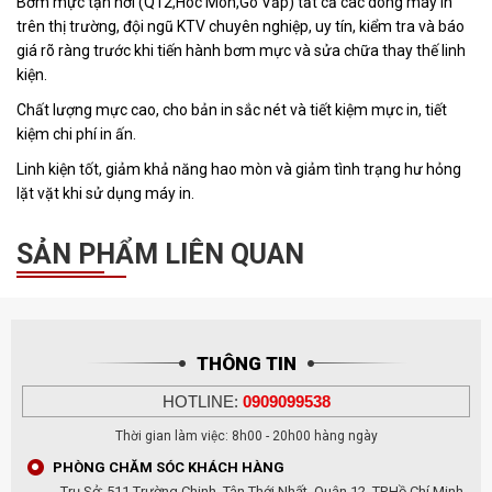
Bơm mực tận nơi (Q12,Hóc Môn,Gò Vấp) tất cả các dòng máy in
trên thị trường, đội ngũ KTV chuyên nghiệp, uy tín, kiểm tra và báo
giá rõ ràng trước khi tiến hành bơm mực và sửa chữa thay thế linh
kiện.
Chất lượng mực cao, cho bản in sắc nét và tiết kiệm mực in, tiết
kiệm chi phí in ấn.
Linh kiện tốt, giảm khả năng hao mòn và giảm tình trạng hư hỏng
lặt vặt khi sử dụng máy in.
SẢN PHẨM LIÊN QUAN
THÔNG TIN
HOTLINE:
0909099538
Thời gian làm việc: 8h00 - 20h00 hàng ngày
PHÒNG CHĂM SÓC KHÁCH HÀNG
Trụ Sở: 511 Trường Chinh, Tân Thới Nhất, Quận 12, TP.Hồ Chí Minh