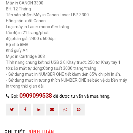
Máy in CANON 3300
BH: 12 Tháng
ĐĂNG KÝ TƯ VẤN MIỄN PHÍ
Tên sản phẩm Máy in Canon Laser LBP 3300
Hãng sản xuất Canon
Loại máy in Laser mono đen trắng
tốc độ in 21 trang/phút
độ phân giải 2400 x 600dpi
Bộ nhớ 8MB
Khổ giấy A4
Mực in Cartridge 308
Tính năng chung kết nối USB 2.0,Khay trước 250 tờ. Khay tay 1
tờ;Đảo mặt tự động;Công suất 3000 trang/tháng
- Sử dụng mực in NUMBER ONE tiết kiệm đến 65% chi phí in ấn.
- Sử dụng mực in tương thích NUMBER ONE sẽ bảo vệ độ bền máy
in trong thời gian dài.
HOÀN THÀNH
0909099538
Gọi:
để được tư vấn và mua hàng.
Đăng ký tư vấn trực tiếp 24/7:
0909099538
CHI TIẾT
BÌNH LUẬN