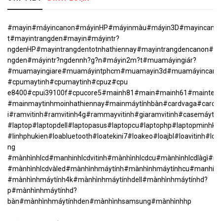
#mayin#máyincanon#máyinHP#máyinmàu#máyin3D#mayincanon2
t#mayintrangden#mayin#máyintr?
ngdenHP#mayintrangdentotnhathiennay#mayintrangdencanon#ma
ngden#máyintr?ngdennh?g?n#máyin2m?t#muamáyingiár?
#muamayingiare#muamáyintphcm#muamayin3d#muamáyincan
#cpumaytinh#cpumaytinh#cpuz#cpu
e8400#cpui39100f#cpucore5#mainh81#main#mainh61#mainten
#mainmaytinhmoinhathiennay#mainmáytínhbàn#cardvaga#cardvga
i#ramvitinh#ramvitinh4g#rammayvitinh#giaramvitinh#casemáytín
#laptop#laptopdell#laptopasus#laptopcu#laptophp#laptopminh
#linhphukien#loabluetooth#loatekini7#loakeo#loajbl#loavit
ng
#mànhìnhlcd#manhinhlcdvitinh#mànhìnhlcdcu#mànhìnhlcdlàgì#mà
#mànhìnhlcdvàled#mànhìnhmáytính#mànhìnhmáytínhcu#manhinhm
#mànhìnhmáytính4k#mànhìnhmáytínhdell#mànhìnhmáytínhd?
p#mànhìnhmáytínhd?
bàn#mànhìnhmáytínhden#mànhìnhsamsung#mànhìnhhp