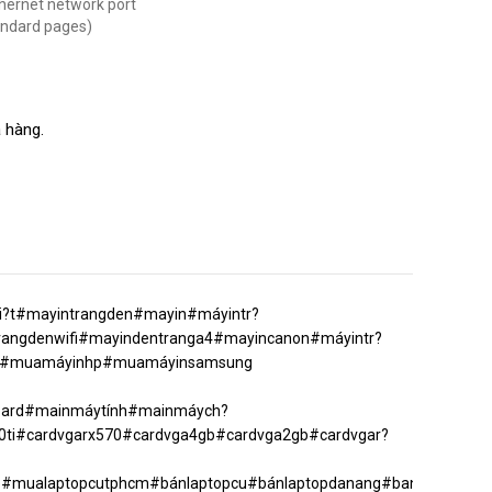
thernet network port
andard pages)
 hàng.
t#mayintrangden#mayin#máyintr?
rangdenwifi#mayindentranga4#mayincanon#máyintr?
on#muamáyinhp#muamáyinsamsung
oard#mainmáytính#mainmáych?
0ti#cardvgarx570#cardvga4gb#cardvga2gb#cardvgar?
p#mualaptopcutphcm#bánlaptopcu#bánlaptopdanang#banlaptopuytin