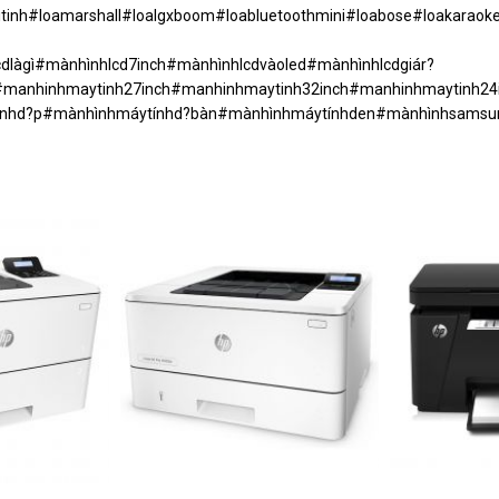
#loavitinh#loamarshall#loalgxboom#loabluetoothmini#loabose#l
dlàgì#mànhìnhlcd7inch#mànhìnhlcdvàoled#mànhìnhlcdgiár?
manhinhmaytinh27inch#manhinhmaytinh32inch#manhinhmaytinh24i
tínhd?p#mànhìnhmáytínhd?bàn#mànhìnhmáytínhden#mànhìnhsams