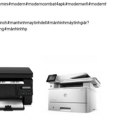
oakaraokemini#modern#moderncombat4apk#modemwifi#modemhouse#b
nch#manhinhmaytinhdell#mànhìnhmáytínhgiár?
ung#mànhìnhhp