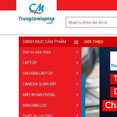
DANH MỤC SẢN PHẨM
GIỚI THIỆU
Dịch vụ sửa chữa
LAPTOP
LINH KIỆN LAPTOP
CAMERA QUAN SÁT
MÁY IN VĂN PHÒNG
MÀN HÌNH LCD
THIẾT BỊ LƯU TRỮ