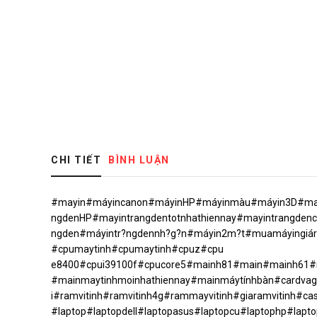
CHI TIẾT
BÌNH LUẬN
#mayin#máyincanon#máyinHP#máyinmàu#máyin3D#mayi
ngdenHP#mayintrangdentotnhathiennay#mayintrangden
ngden#máyintr?ngdennh?g?n#máyin2m?t#muamáyingi
#cpumaytinh#cpumaytinh#cpuz#cpu
e8400#cpui39100f#cpucore5#mainh81#main#mainh61#
#mainmaytinhmoinhathiennay#mainmáytínhbàn#cardvaga
i#ramvitinh#ramvitinh4g#rammayvitinh#giaramvitinh#ca
#laptop#laptopdell#laptopasus#laptopcu#laptophp#la