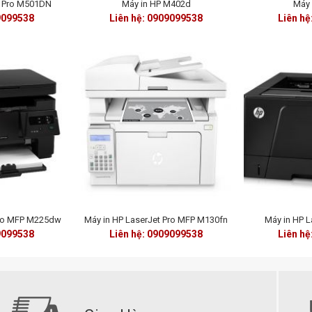
t Pro M501DN
Máy in HP M402d
Máy 
9099538
Liên hệ: 0909099538
Liên h
Pro MFP M225dw
Máy in HP LaserJet Pro MFP M130fn
Máy in HP L
9099538
Liên hệ: 0909099538
Liên h