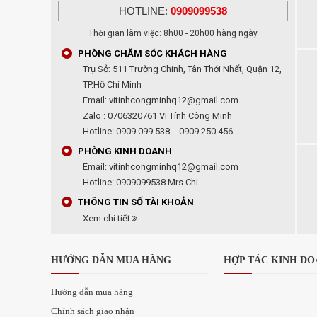
HOTLINE:
0909099538
Thời gian làm việc: 8h00 - 20h00 hàng ngày
PHÒNG CHĂM SÓC KHÁCH HÀNG
Trụ Sở: 511 Trường Chinh, Tân Thới Nhất, Quận 12,
TP.Hồ Chí Minh
Email: vitinhcongminhq12@gmail.com
Zalo : 0706320761 Vi Tính Công Minh
Hotline: 0909 099 538 - 0909 250 456
PHÒNG KINH DOANH
Email: vitinhcongminhq12@gmail.com
Hotline: 0909099538 Mrs.Chi
THÔNG TIN SỐ TÀI KHOẢN
Xem chi tiết
HƯỚNG DẪN MUA HÀNG
HỢP TÁC KINH D
Hướng dẫn mua hàng
Chính sách giao nhận