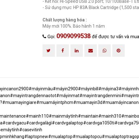
- Kết nối: Hi-Speed USB 2.0 port; 10/100Base-T E
- Sử dụng mực: HP 83A Black Cartridge (1,500 st
Chất lượng hàng hóa :
Máy mới 100%. Bảo hành 1 năm
0909099538
Gọi:
để được tư vấn và mua
ncanon2900#máyinmàu#máyin2900#máyinbill#máyina3#máyinnhi?
canon#mayintrangdennaotot#máyinmat#mayintrangdenmini#mayint
ár?#muamayingiare#muamáyintphcm#muamayin3d#muamáyincan
maintenance#mainh110#mainmáytính#maintain#mainh310#mainb
#cardvgacu#cardvgalàgì#cardvgalaptop#cardvga1050ti#cardvga75
semáytính#casevitinh
ptopminhkhang#laptopnew#mualaptop#mualaptopcu#mualaptoptrago