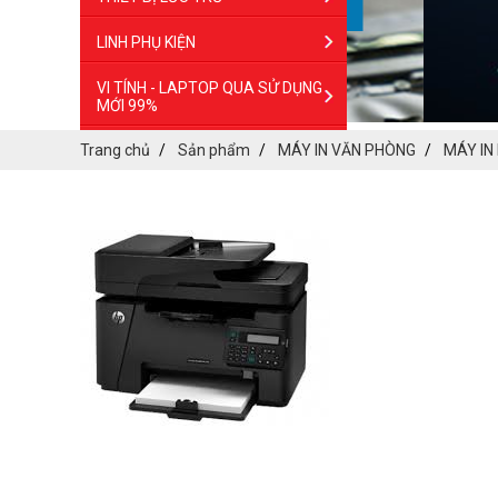
LINH PHỤ KIỆN
VI TÍNH - LAPTOP QUA SỬ DỤNG
MỚI 99%
Trang chủ
Sản phẩm
MÁY IN VĂN PHÒNG
MÁY IN