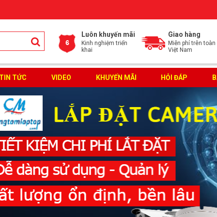
Luôn khuyến mãi
Giao hàng
Kinh nghiệm triển
Miễn phí trên toàn
khai
Việt Nam
TIN TỨC
VIDEO
KHUYẾN MÃI
HỎI ĐÁP
B