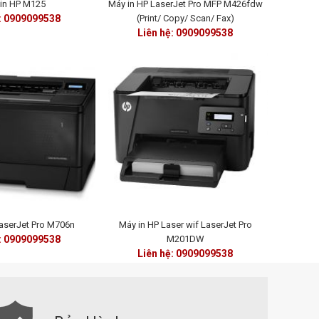
in HP M125
Máy in HP LaserJet Pro MFP M426fdw
ệ: 0909099538
(Print/ Copy/ Scan/ Fax)
Liên hệ: 0909099538
aserJet Pro M706n
Máy in HP Laser wif LaserJet Pro
ệ: 0909099538
M201DW
Liên hệ: 0909099538