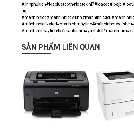
#linhphukien#loabluetooth#loatekini7#loakeo#loajbl
ng
#mànhìnhlcd#manhinhlcdvitinh#mànhìnhlcdcu#mànhìnhlc
#mànhìnhlcdvàled#mànhìnhmáytính#mànhìnhmáytínhcu#
#mànhìnhmáytính4k#mànhìnhmáytínhdell#mànhìnhmáy
SẢN PHẨM LIÊN QUAN