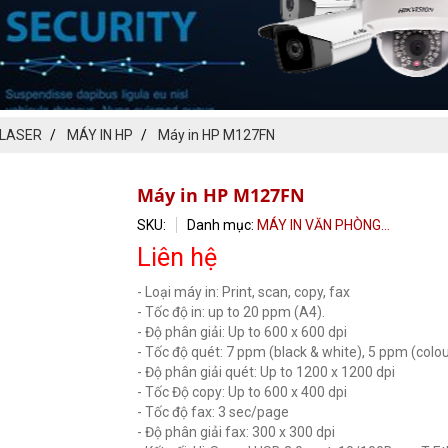
ĐĂNG KÝ TƯ VẤN MIỄN PHÍ
 LASER
MÁY IN HP
Máy in HP M127FN
Máy in HP M127FN
SKU:
Danh mục:
MÁY IN VĂN PHÒNG...
Liên hệ
- Loại máy in: Print, scan, copy, fax
- Tốc độ in: up to 20 ppm (A4).
- Độ phân giải: Up to 600 x 600 dpi
- Tốc độ quét: 7 ppm (black & white), 5 ppm (colou
- Độ phân giải quét: Up to 1200 x 1200 dpi
HOÀN THÀNH
- Tốc Độ copy: Up to 600 x 400 dpi
- Tốc độ fax: 3 sec/page
0909099538
Đăng ký tư vấn trực tiếp 24/7:
- Độ phân giải fax: 300 x 300 dpi