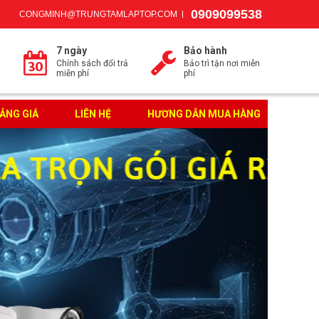
0909099538
CONGMINH@TRUNGTAMLAPTOP.COM
7 ngày
Bảo hành
Chính sách đổi trả
Bảo trì tận nơi miễn
miễn phí
phí
ẢNG GIÁ
LIÊN HỆ
HƯƠNG DẪN MUA HÀNG