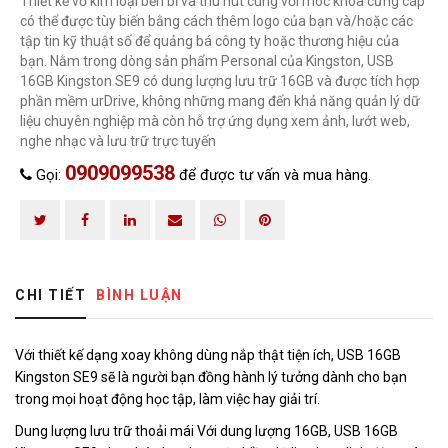
Thiết kế vỏ kim loại bền bỉ và thu hút cùng với móc khóa cứng cáp
có thể được tùy biến bằng cách thêm logo của bạn và/hoặc các
tập tin kỹ thuật số để quảng bá công ty hoặc thương hiệu của
bạn. Nằm trong dòng sản phẩm Personal của Kingston, USB
16GB Kingston SE9 có dung lượng lưu trữ 16GB và được tích hợp
phần mềm urDrive, không những mang đến khả năng quản lý dữ
HOÀN THÀNH
liệu chuyên nghiệp mà còn hỗ trợ ứng dụng xem ảnh, lướt web,
nghe nhạc và lưu trữ trực tuyến
Đăng ký tư vấn trực tiếp 24/7:
0909099538
0909099538
Gọi:
để được tư vấn và mua hàng.
CHI TIẾT
BÌNH LUẬN
Với thiết kế dạng xoay không dùng nắp thật tiện ích, USB 16GB
Kingston SE9 sẽ là người bạn đồng hành lý tưởng dành cho bạn
trong mọi hoạt động học tập, làm việc hay giải trí.
Dung lượng lưu trữ thoải mái Với dung lượng 16GB, USB 16GB